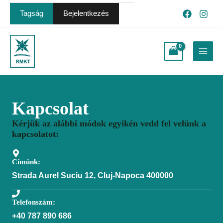
Skip
Tagság
Bejelentkezés
to
content
Main
Menu
Kapcsolat
Kérjük az alábbi módok egyikén vedd fel velünk a
kapcsolatot:
Címünk:
Strada Aurel Suciu 12, Cluj-Napoca 400000
Telefonszám:
+40 787 890 686