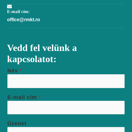
E-mail cím:
office@rmkt.ro
Vedd fel velünk a
kapcsolatot:
Név
*
E-mail cím
*
Üzenet