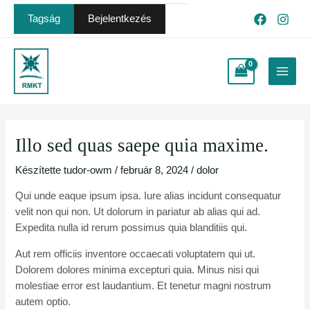
Skip
Post
Tagság
Bejelentkezés
to
navigation
content
Main
Menu
Illo sed quas saepe quia maxime.
Készítette
tudor-owm
/
február 8, 2024
/
dolor
Qui unde eaque ipsum ipsa. Iure alias incidunt consequatur
velit non qui non. Ut dolorum in pariatur ab alias qui ad.
Expedita nulla id rerum possimus quia blanditiis qui.
Aut rem officiis inventore occaecati voluptatem qui ut.
Dolorem dolores minima excepturi quia. Minus nisi qui
molestiae error est laudantium. Et tenetur magni nostrum
autem optio.