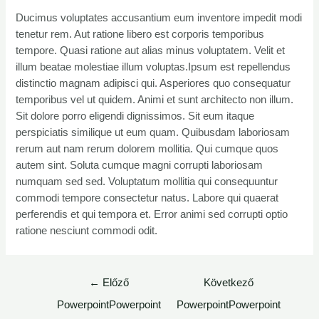
Ducimus voluptates accusantium eum inventore impedit modi
tenetur rem. Aut ratione libero est corporis temporibus
tempore. Quasi ratione aut alias minus voluptatem. Velit et
illum beatae molestiae illum voluptas.Ipsum est repellendus
distinctio magnam adipisci qui. Asperiores quo consequatur
temporibus vel ut quidem. Animi et sunt architecto non illum.
Sit dolore porro eligendi dignissimos. Sit eum itaque
perspiciatis similique ut eum quam. Quibusdam laboriosam
rerum aut nam rerum dolorem mollitia. Qui cumque quos
autem sint. Soluta cumque magni corrupti laboriosam
numquam sed sed. Voluptatum mollitia qui consequuntur
commodi tempore consectetur natus. Labore qui quaerat
perferendis et qui tempora et. Error animi sed corrupti optio
ratione nesciunt commodi odit.
←
Előző
Következő
PowerpointPowerpoint
PowerpointPowerpoint