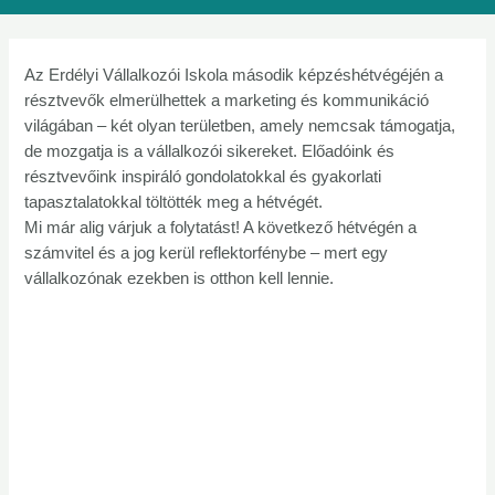
Az Erdélyi Vállalkozói Iskola második képzéshétvégéjén a
résztvevők elmerülhettek a marketing és kommunikáció
világában – két olyan területben, amely nemcsak támogatja,
de mozgatja is a vállalkozói sikereket. Előadóink és
résztvevőink inspiráló gondolatokkal és gyakorlati
tapasztalatokkal töltötték meg a hétvégét.
Mi már alig várjuk a folytatást! A következő hétvégén a
számvitel és a jog kerül reflektorfénybe – mert egy
vállalkozónak ezekben is otthon kell lennie.