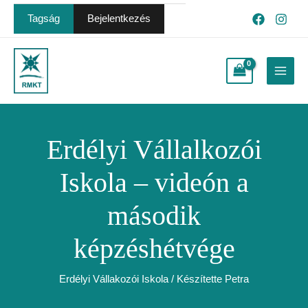
Skip
Post
Tagság
Bejelentkezés
to
navigation
content
Main
Menu
Erdélyi Vállalkozói
Iskola – videón a
második
képzéshétvége
Erdélyi Vállakozói Iskola
/ Készítette
Petra