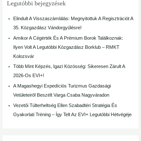
Legutóbbi bejegyzések
Elindult A Visszaszámlálás: Megnyitottuk A Regisztrációt A
35. Közgazdász Vándorgyűlésre!
Amikor A Cégérték És A Prémium Borok Találkoznak:
Ilyen Volt A Legutóbbi Közgazdász Borklub – RMKT
Kolozsvár
Több Mint Képzés, Igazi Közösség: Sikeresen Zárult A
2026-Os EVI+!
A Magashegyi Expedíciós Turizmus Gazdasági
Vetületeiről Beszélt Varga Csaba Nagyváradon
Vezetői Túlterheltség Ellen Szabadtéri Stratégia És
Gyakorlati Tréning – Így Telt Az EVI+ Legutóbbi Hétvégéje