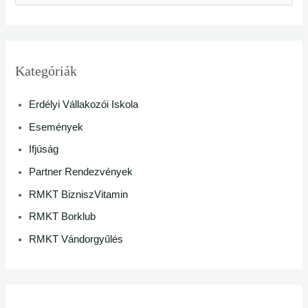
e
a
r
Kategóriák
c
Erdélyi Vállakozói Iskola
h
Események
f
Ifjúság
o
Partner Rendezvények
r
RMKT BizniszVitamin
:
RMKT Borklub
RMKT Vándorgyűlés