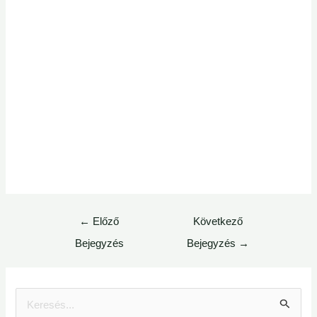
←
Előző
Következő
Bejegyzés
Bejegyzés
→
S