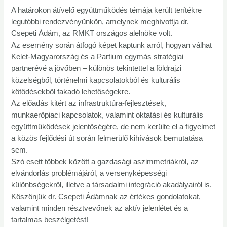
A határokon átívelő együttműködés témája került terítékre
legutóbbi rendezvényünkön, amelynek meghívottja dr.
Csepeti Ádám, az RMKT országos alelnöke volt.
Az esemény során átfogó képet kaptunk arról, hogyan válhat
Kelet-Magyarország és a Partium egymás stratégiai
partnerévé a jövőben – különös tekintettel a földrajzi
közelségből, történelmi kapcsolatokból és kulturális
kötődésekből fakadó lehetőségekre.
Az előadás kitért az infrastruktúra-fejlesztések,
munkaerőpiaci kapcsolatok, valamint oktatási és kulturális
együttműködések jelentőségére, de nem kerülte el a figyelmet
a közös fejlődési út során felmerülő kihívások bemutatása
sem.
Szó esett többek között a gazdasági aszimmetriákról, az
elvándorlás problémájáról, a versenyképességi
különbségekről, illetve a társadalmi integráció akadályairól is.
Köszönjük dr. Csepeti Ádámnak az értékes gondolatokat,
valamint minden résztvevőnek az aktív jelenlétet és a
tartalmas beszélgetést!