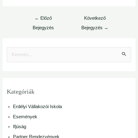
←
Előző
Következő
Bejegyzés
Bejegyzés
→
S
e
a
r
Kategóriák
c
Erdélyi Vállakozói Iskola
h
Események
f
Ifjúság
o
Partner Rendezvények