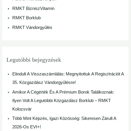
r
RMKT BizniszVitamin
:
RMKT Borklub
RMKT Vándorgyűlés
Legutóbbi bejegyzések
Elindult A Visszaszámlálás: Megnyitottuk A Regisztrációt A
35. Közgazdász Vándorgyűlésre!
Amikor A Cégérték És A Prémium Borok Találkoznak:
Ilyen Volt A Legutóbbi Közgazdász Borklub – RMKT
Kolozsvár
Több Mint Képzés, Igazi Közösség: Sikeresen Zárult A
2026-Os EVI+!