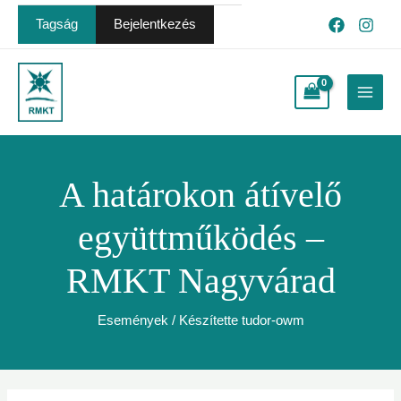
Skip
Post
Tagság
Bejelentkezés
to
navigation
content
Main
Menu
A határokon átívelő
együttműködés –
RMKT Nagyvárad
Események
/ Készítette
tudor-owm