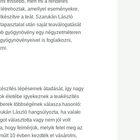
mi frissebb, mert mi a rendelés
 létrehoztak, amellyel eseményekre,
 elkészítve a teát. Szarukán László
pasztalat után saját teaválogatását
több gyógynövény egy négyzetméteren
 gyógynövényeivel is foglalkozni,
rni.
készítés lépéseinek átadását, így nagy
alok életébe igyekeznek a teakészítés
 emberek többségének válasza hasonló:
rukán László hangsúlyozta, ha valaki
got választotta vagy nem jól volt
a, hogy felmérjük, melyik felel meg az
múlt 10 évben kezdték el vásárolni,