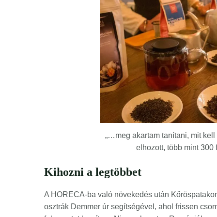
„…meg akartam tanítani, mit kell
elhozott, több mint 300 f
Kihozni a legtöbbet
A HORECA-ba való növekedés után Kőröspatakon köz
osztrák Demmer úr segítségével, ahol frissen csom