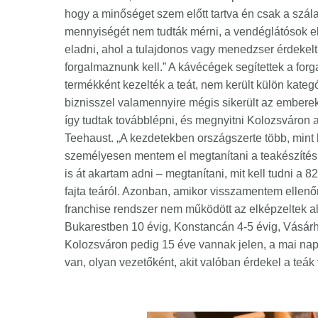
hogy a minőséget szem előtt tartva én csak a szál
mennyiségét nem tudták mérni, a vendéglátósok elt
eladni, ahol a tulajdonos vagy menedzser érdekelt vol
forgalmaznunk kell.” A kávécégek segítettek a fo
termékként kezelték a teát, nem került külön kate
biznisszel valamennyire mégis sikerült az emberek
így tudtak továbblépni, és megnyitni Kolozsváron 
Teehaust. „A kezdetekben országszerte több, mint 
személyesen mentem el megtanítani a teakészítés fo
is át akartam adni – megtanítani, mit kell tudni a 8
fajta teáról. Azonban, amikor visszamentem ellenőri
franchise rendszer nem működött az elképzeltek al
Bukarestben 10 évig, Konstancán 4-5 évig, Vásárhe
Kolozsváron pedig 15 éve vannak jelen, a mai nap
van, olyan vezetőként, akit valóban érdekel a teák 