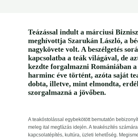
Teázással indult a márciusi Bizni
meghívottja Szarukán László, a b
nagykövete volt. A beszélgetés sorá
kapcsolatba a teák világával, de a
kezdte forgalmazni Romániában a 
harminc éve történt, azóta saját te
dobta, illetve, mint elmondta, erdél
szorgalmazná a jövőben.
A teakóstolással egybekötött bemutatón bebizonyíto
meleg ital megfázás idején. A teakészítés számára
kapcsolatépítés, kultúra, üzleti lehetőség. Megismer