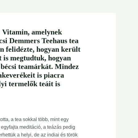
sz Vitamin, amelynek
écsi Demmers Teehaus tea
n felidézte, hogyan került
zt is megtudtuk, hogyan
bécsi teamárkát. Mindez
akeverékeit is piacra
yi termelők teáit is
tta, a tea sokkal több, mint egy
 egyfajta meditáció, a teázás pedig
hettük a helyi, de az indiai és török