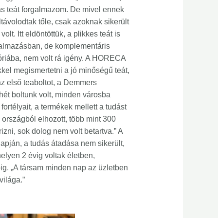
as teát forgalmazom. De mivel ennek
ávolodtak tőle, csak azoknak sikerült
t. Itt eldöntöttük, a plikkes teát is
rgalmazásban, de komplementáris
góriába, nem volt rá igény. A HORECA
kel megismertetni a jó minőségű teát,
az első teaboltot, a Demmers
hét boltunk volt, minden városba
rtélyait, a termékek mellett a tudást
2 országból elhozott, több mint 300
zni, sok dolog nem volt betartva.” A
apján, a tudás átadása nem sikerült,
lyen 2 évig voltak életben,
ig. „A társam minden nap az üzletben
világa.”