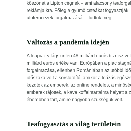
köszönet a Lipton cégnek – ami alacsony teaforga
reklámjaikra. Főleg a gyümölcsteákat fogyasztják,
utolérni ezek forgalmazását – tudtuk meg.
Változás a pandémia idején
A teapiac világszinten 48 milliárd eurós biznisz 
milliárd eurós értéke van. Európában a piac stagnál
forgalmazása, ellenben Romániában az utóbbi időb
időszaka volt a sorsfordító, amikor a teázás egész
kezdtek az emberek, az online rendelés, a minőségi
emberek rájöttek, a kávé koffeintartalma helyett a 
éberebben tart, amire nagyobb szükségük volt.
Teafogyasztás a világ területein