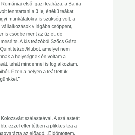
t Romániai első igazi teaháza, a Bahia
t fenntartani a 3 lej értékű teákat
gyi munkálatokra is szükség volt, a
 vállalkozások világába csöppent,
er is csődbe ment az üzlet, de
– mesélte. A kis teázóból Szőcs Géza
 Quint teázót/klubot, amelyet nem
„Annak a helységnek én voltam a
eát, tehát mindennel is foglalkoztam.
bbiból. Ezen a helyen a teát tettük
égünkkel.”
k Kolozsvárt szálasteával. A szálasteát
bb, ezzel ellentétben a plikkes tea a
 magyarázta az előadó. „Eldöntöttem,