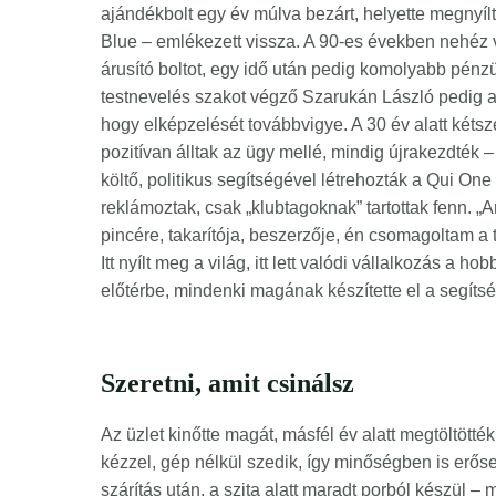
ajándékbolt egy év múlva bezárt, helyette megnyíl
Blue – emlékezett vissza. A 90-es években nehéz vol
árusító boltot, egy idő után pedig komolyabb pénzü
testnevelés szakot végző Szarukán László pedig a
hogy elképzelését továbbvigye. A 30 év alatt kétsz
pozitívan álltak az ügy mellé, mindig újrakezdték 
költő, politikus segítségével létrehozták a Qui One
reklámoztak, csak „klubtagoknak” tartottak fenn. 
pincére, takarítója, beszerzője, én csomagoltam a t
Itt nyílt meg a világ, itt lett valódi vállalkozás a ho
előtérbe, mindenki magának készítette el a segíts
Szeretni, amit csinálsz
Az üzlet kinőtte magát, másfél év alatt megtöltötté
kézzel, gép nélkül szedik, így minőségben is erőse
szárítás után, a szita alatt maradt porból készül –