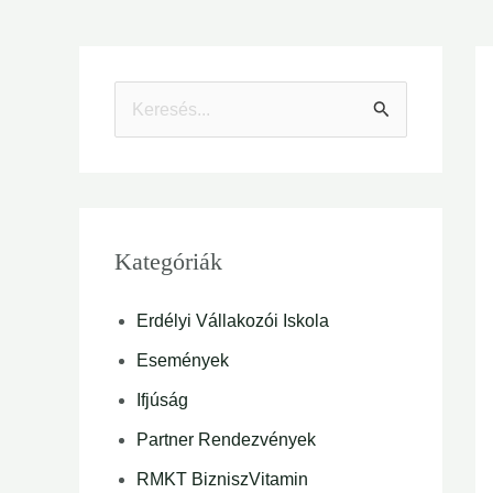
S
e
a
r
Kategóriák
c
h
Erdélyi Vállakozói Iskola
f
Események
o
Ifjúság
r
Partner Rendezvények
:
RMKT BizniszVitamin