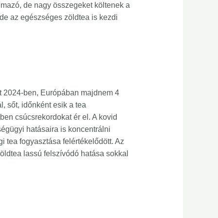
lmazó, de nagy összegeket költenek a
 de az egészséges zöldtea is kezdi
volt 2024-ben, Európában majdnem 4
, sőt, időnként esik a tea
en csúcsrekordokat ér el. A kovid
ségügyi hatásaira is koncentrálni
 tea fogyasztása felértékelődött. Az
zöldtea lassú felszívódó hatása sokkal