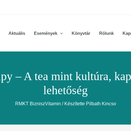
Post
navigation
Aktuális
Események
Könyvtár
Rólunk
Kap
py – A tea mint kultúra, kap
lehetőség
RMKT BizniszVitamin
/ Készítette
Pilbath Kincso