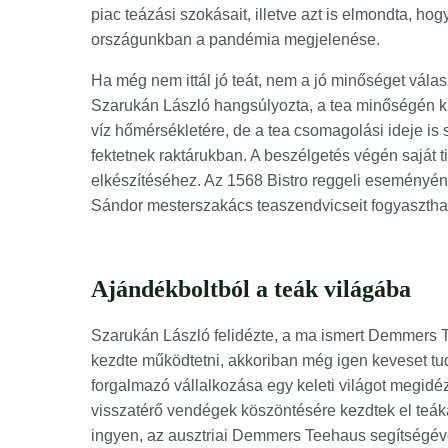
piac teázási szokásait, illetve azt is elmondta, ho
országunkban a pandémia megjelenése.
Ha még nem ittál jó teát, nem a jó minőséget válasz
Szarukán László hangsúlyozta, a tea minőségén kívü
víz hőmérsékletére, de a tea csomagolási ideje is 
fektetnek raktárukban. A beszélgetés végén saját ti
elkészítéséhez. Az 1568 Bistro reggeli eseményén
Sándor mesterszakács teaszendvicseit fogyaszthat
Ajándékboltból a teák világába
Szarukán László felidézte, a ma ismert Demmers 
kezdte működtetni, akkoriban még igen keveset tudo
forgalmazó vállalkozása egy keleti világot megidéz
visszatérő vendégek köszöntésére kezdtek el teáka
ingyen, az ausztriai Demmers Teehaus segítségével