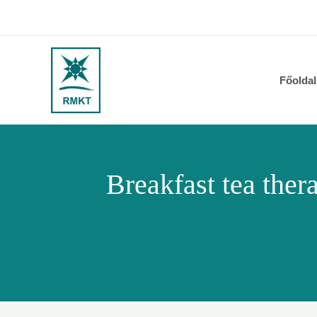
Skip
to
content
Főoldal
Breakfast tea thera