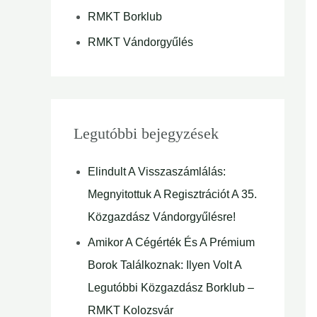
RMKT Borklub
RMKT Vándorgyűlés
Legutóbbi bejegyzések
Elindult A Visszaszámlálás:
Megnyitottuk A Regisztrációt A 35.
Közgazdász Vándorgyűlésre!
Amikor A Cégérték És A Prémium
Borok Találkoznak: Ilyen Volt A
Legutóbbi Közgazdász Borklub –
RMKT Kolozsvár