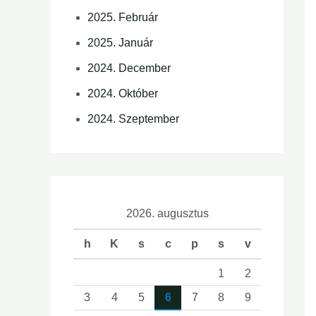
2025. Február
2025. Január
2024. December
2024. Október
2024. Szeptember
2026. augusztus
h
K
s
c
p
s
v
1
2
3
4
5
6
7
8
9