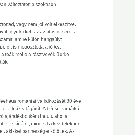
gyan változtatott a szokáson
tottad, vagy nem jól volt elkészítve.
l figyelni kell az áztatás idejére, a
számít, amire külön hangsúlyt
ppjeit is megosztotta a jó tea
 a teák mellé a résztvevők Berke
ták.
Teehaus romániai vállalkozását 30 éve
tt a teák világáról. A bécsi teamárkát
ő ajándékboltként indult, ahol a
t is felkínálni, mindezt a kezdetekben
, akikkel partnerséget kötöttek. Az