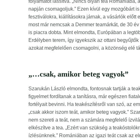
folyamatot lassítva. „Nincs olyan tea Romániába, a
napján csomagoljuk.” Ezen kívül egy mozgóbárt is
fesztiválokra, kiállításokra járnak, a vásárlók előtt
most már nemcsak a Demmer teamárkát, de 30 év ta
is piacra dobta. Mint elmondta, Európában a leg
Erdélyben terem, így igyekszik az ottani begyűjtők
azokat megfelelően csomagolni, a közönség elé tá
„…csak, amikor beteg vagyok”
Szarukán László elmondta, fontosnak tartják a tea
figyelmet fordítanak a tanításra, már egészen fiat
fortélyait bevinni. Ha teakészítésről van szó, az
„csak akkor iszom teát, amikor beteg vagyok.” Sza
nem szereti a teát, nem a számára megfelelő ízvilá
elkészítve a tea. „Ezért van szükség a teakóstolókr
ízlésünknek.” Romániában az igazi teát csak az el