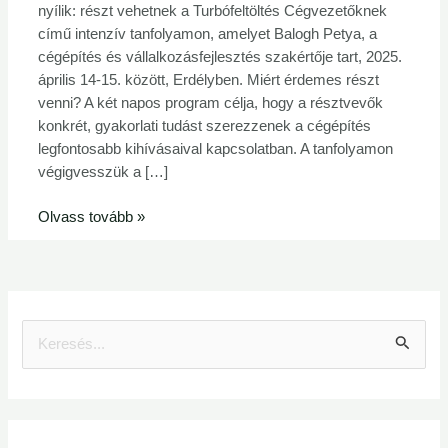
nyílik: részt vehetnek a Turbófeltöltés Cégvezetőknek
című intenzív tanfolyamon, amelyet Balogh Petya, a
cégépítés és vállalkozásfejlesztés szakértője tart, 2025.
április 14-15. között, Erdélyben. Miért érdemes részt
venni? A két napos program célja, hogy a résztvevők
konkrét, gyakorlati tudást szerezzenek a cégépítés
legfontosabb kihívásaival kapcsolatban. A tanfolyamon
végigvesszük a […]
Olvass tovább »
S
e
a