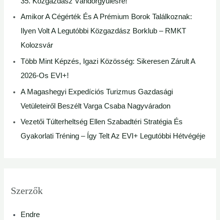
35. Közgazdász Vándorgyűlésre!
Amikor A Cégérték És A Prémium Borok Találkoznak:
Ilyen Volt A Legutóbbi Közgazdász Borklub – RMKT
Kolozsvár
Több Mint Képzés, Igazi Közösség: Sikeresen Zárult A
2026-Os EVI+!
A Magashegyi Expedíciós Turizmus Gazdasági
Vetületeiről Beszélt Varga Csaba Nagyváradon
Vezetői Túlterheltség Ellen Szabadtéri Stratégia És
Gyakorlati Tréning – Így Telt Az EVI+ Legutóbbi Hétvégéje
Szerzők
Endre