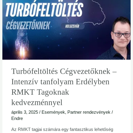
Cégvezetőknek
–
Intenzív
tanfolyam
Erdélyben
RMKT
Tagoknak
kedvezménnyel
Turbófeltöltés Cégvezetőknek –
Intenzív tanfolyam Erdélyben
RMKT Tagoknak
kedvezménnyel
április 3, 2025
/
Események
,
Partner rendezvények
/
Endre
Az RMKT tagjai számára egy fantasztikus lehetőség