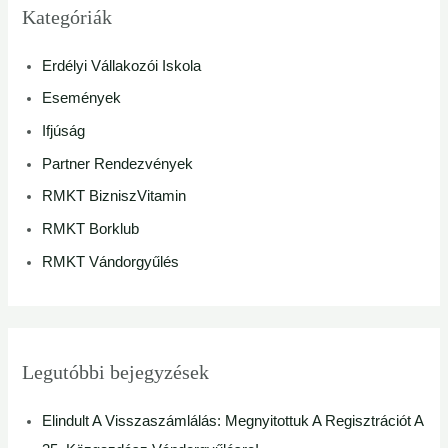
r
Kategóriák
c
Erdélyi Vállakozói Iskola
h
Események
f
Ifjúság
o
Partner Rendezvények
r
RMKT BizniszVitamin
:
RMKT Borklub
RMKT Vándorgyűlés
Legutóbbi bejegyzések
Elindult A Visszaszámlálás: Megnyitottuk A Regisztrációt A