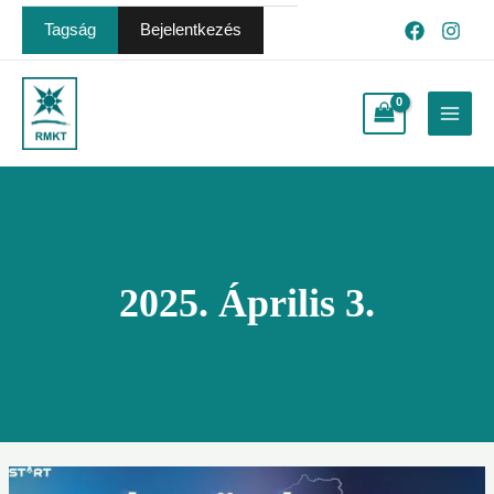
Skip
Tagság
Bejelentkezés
to
content
Main
Menu
2025. Április 3.
Turbófeltöltés