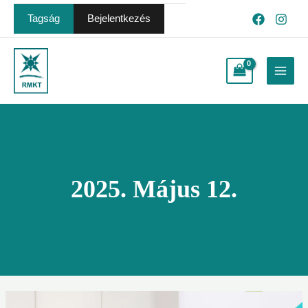
Skip
Tagság
Bejelentkezés
to
content
Main
Menu
2025. Május 12.
Beszédtechnika-