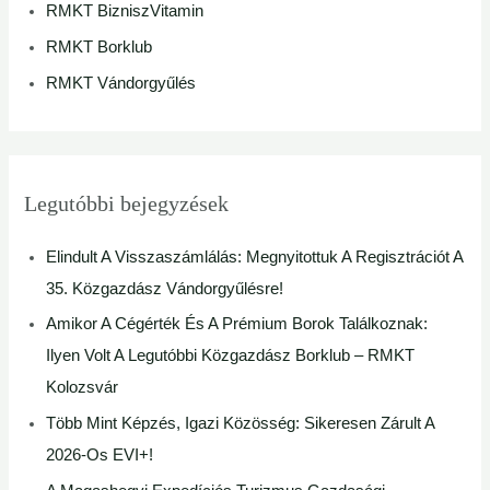
r
RMKT BizniszVitamin
:
RMKT Borklub
RMKT Vándorgyűlés
Legutóbbi bejegyzések
Elindult A Visszaszámlálás: Megnyitottuk A Regisztrációt A
35. Közgazdász Vándorgyűlésre!
Amikor A Cégérték És A Prémium Borok Találkoznak:
Ilyen Volt A Legutóbbi Közgazdász Borklub – RMKT
Kolozsvár
Több Mint Képzés, Igazi Közösség: Sikeresen Zárult A
2026-Os EVI+!