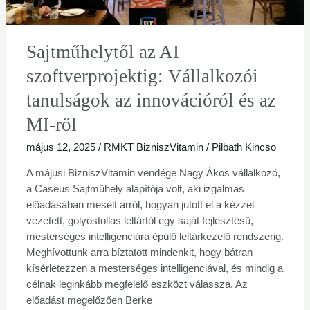
az
MI-
ről
Sajtműhelytől az AI
szoftverprojektig: Vállalkozói
tanulságok az innovációról és az
MI-ről
május 12, 2025
/
RMKT BizniszVitamin
/
Pilbath Kincso
A májusi BizniszVitamin vendége Nagy Ákos vállalkozó,
a Caseus Sajtműhely alapítója volt, aki izgalmas
előadásában mesélt arról, hogyan jutott el a kézzel
vezetett, golyóstollas leltártól egy saját fejlesztésű,
mesterséges intelligenciára épülő leltárkezelő rendszerig.
Meghívottunk arra bíztatott mindenkit, hogy bátran
kísérletezzen a mesterséges intelligenciával, és mindig a
célnak leginkább megfelelő eszközt válassza. Az
előadást megelőzően Berke