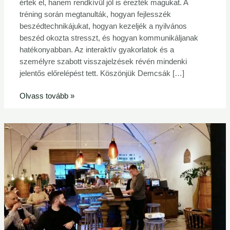
értek el, hanem rendkívül jól is érezték magukat. A
tréning során megtanulták, hogyan fejlesszék
beszédtechnikájukat, hogyan kezeljék a nyilvános
beszéd okozta stresszt, és hogyan kommunikáljanak
hatékonyabban. Az interaktív gyakorlatok és a
személyre szabott visszajelzések révén mindenki
jelentős előrelépést tett. Köszönjük Demcsák […]
Olvass tovább »
Sajtműhelytől
az
AI
szoftverprojektig:
Vállalkozói
tanulságok
az
innovációról
és