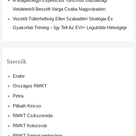
A Magashegyi Expedíciós Turizmus Gazdasági
Vetületeiről Beszélt Varga Csaba Nagyváradon
Vezetői Túlterheltség Ellen Szabadtéri Stratégia És
Gyakorlati Tréning – Így Telt Az EVI+ Legutóbbi Hétvégéje
Szerzők
Endre
Országos RMKT
Petra
Pilbath Kincso
RMKT Csíkszereda
RMKT Kolozsvár
RMKT Sepsiszentgyörgy