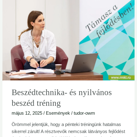
és
nyilvános
beszéd
tréning
Beszédtechnika- és nyilvános
beszéd tréning
május 12, 2025
/
Események
/
tudor-owm
Örömmel jelentjük, hogy a pénteki tréningünk hatalmas
sikerrel zárult! A résztvevők nemcsak látványos fejlődést