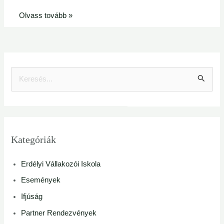
Olvass tovább »
S
e
a
r
Kategóriák
c
Erdélyi Vállakozói Iskola
h
Események
f
Ifjúság
o
Partner Rendezvények