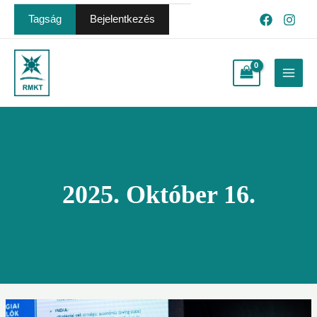
Skip
Post
Tagság
Bejelentkezés
to
pagination
content
Main
Menu
2025. Október 16.
A