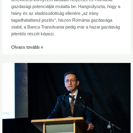
gazdasági potenciálját mutatta be. Hangsúlyozta, hogy a
hiány és az eladósodottság ellenére „az irány
tagadhatatlanul pozitív”, hiszen Románia gazdasága
stabil, a Banca Transilvania pedig már a hazai gazdaság
jelentős részét képezi.
Olvass tovább »
Tartós
bizonytalanságban,
magasabb
hozamkörnyezetre
kell
berendezkednünk