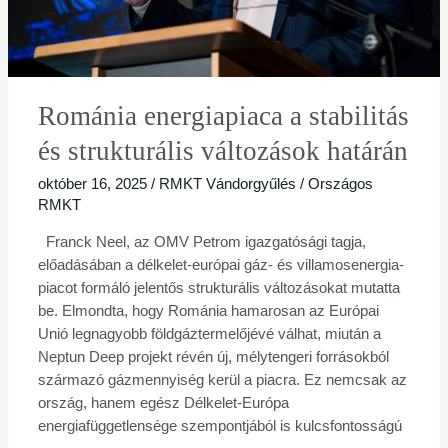
Románia energiapiaca a stabilitás
és strukturális változások határán
október 16, 2025
/
RMKT Vándorgyűlés
/
Országos
RMKT
Franck Neel, az OMV Petrom igazgatósági tagja,
előadásában a délkelet-európai gáz- és villamosenergia-
piacot formáló jelentős strukturális változásokat mutatta
be. Elmondta, hogy Románia hamarosan az Európai
Unió legnagyobb földgáztermelőjévé válhat, miután a
Neptun Deep projekt révén új, mélytengeri forrásokból
származó gázmennyiség kerül a piacra. Ez nemcsak az
ország, hanem egész Délkelet-Európa
energiafüggetlensége szempontjából is kulcsfontosságú