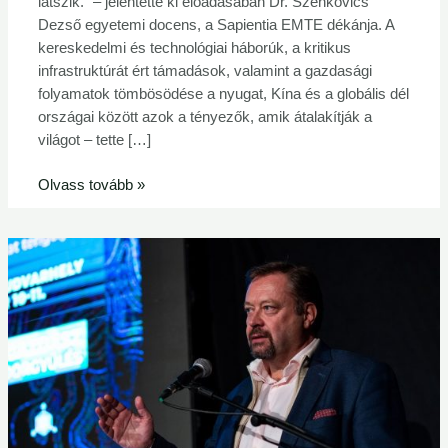
látszik.” – jelentette ki előadásában Dr. Szenkovics
Dezső egyetemi docens, a Sapientia EMTE dékánja. A
kereskedelmi és technológiai háborúk, a kritikus
infrastruktúrát ért támadások, valamint a gazdasági
folyamatok tömbösödése a nyugat, Kína és a globális dél
országai között azok a tényezők, amik átalakítják a
világot – tette […]
Olvass tovább »
Románia
energiapiaca
a
stabilitás
és
strukturális
változások
határán