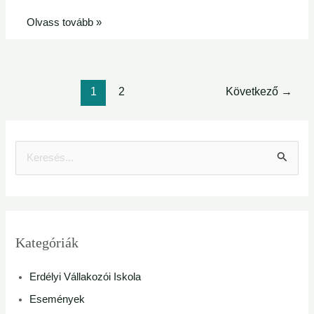
Olvass tovább »
1
2
Következő
→
S
e
a
r
Kategóriák
c
Erdélyi Vállakozói Iskola
h
Események
f