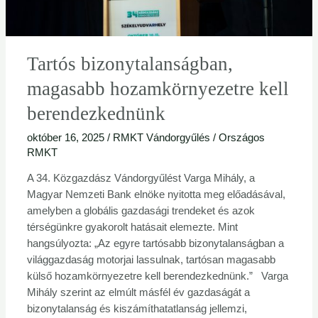
Tartós bizonytalanságban,
magasabb hozamkörnyezetre kell
berendezkednünk
október 16, 2025
/
RMKT Vándorgyűlés
/
Országos
RMKT
A 34. Közgazdász Vándorgyűlést Varga Mihály, a
Magyar Nemzeti Bank elnöke nyitotta meg előadásával,
amelyben a globális gazdasági trendeket és azok
térségünkre gyakorolt hatásait elemezte. Mint
hangsúlyozta: „Az egyre tartósabb bizonytalanságban a
világgazdaság motorjai lassulnak, tartósan magasabb
külső hozamkörnyezetre kell berendezkednünk.” Varga
Mihály szerint az elmúlt másfél év gazdaságát a
bizonytalanság és kiszámíthatatlanság jellemzi,