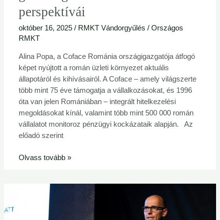
perspektívái
október 16, 2025
/
RMKT Vándorgyűlés
/
Országos
RMKT
Alina Popa, a Coface Románia országigazgatója átfogó
képet nyújtott a román üzleti környezet aktuális
állapotáról és kihívásairól. A Coface – amely világszerte
több mint 75 éve támogatja a vállalkozásokat, és 1996
óta van jelen Romániában – integrált hitelkezelési
megoldásokat kínál, valamint több mint 500 000 román
vállalatot monitoroz pénzügyi kockázataik alapján. Az
előadó szerint
Olvass tovább »
Románia
a
befektetők