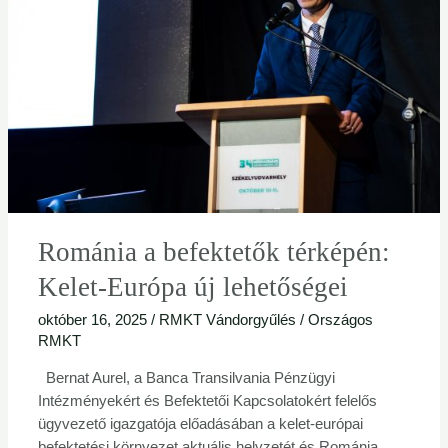
térképén:
Kelet-
Európa
új
lehetőségei
Románia a befektetők térképén:
Kelet-Európa új lehetőségei
október 16, 2025
/
RMKT Vándorgyűlés
/
Országos
RMKT
Bernat Aurel, a Banca Transilvania Pénzügyi
Intézményekért és Befektetői Kapcsolatokért felelős
ügyvezető igazgatója előadásában a kelet-európai
befektetési környezet aktuális helyzetét és Románia