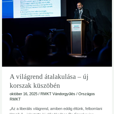
világrend
átalakulása
–
új
korszak
küszöbén
A világrend átalakulása – új
korszak küszöbén
október 16, 2025
/
RMKT Vándorgyűlés
/
Országos
RMKT
„Az a liberális világrend, amiben eddig éltünk, felbomlani