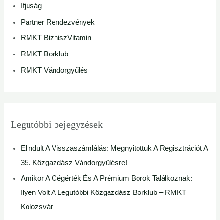
Ifjúság
o
Partner Rendezvények
r
RMKT BizniszVitamin
:
RMKT Borklub
RMKT Vándorgyűlés
Legutóbbi bejegyzések
Elindult A Visszaszámlálás: Megnyitottuk A Regisztrációt A
35. Közgazdász Vándorgyűlésre!
Amikor A Cégérték És A Prémium Borok Találkoznak:
Ilyen Volt A Legutóbbi Közgazdász Borklub – RMKT
Kolozsvár