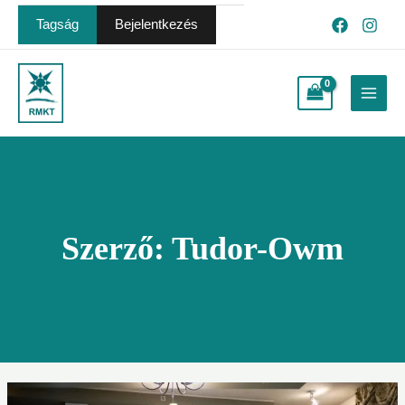
Skip
Post
Tagság
Bejelentkezés
to
pagination
content
Main
Menu
Szerző:
Tudor-Owm
Csíkszeredában