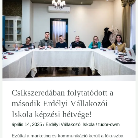
folytatódott
a
második
Erdélyi
Vállakozói
Iskola
képzési
hétvége!
Csíkszeredában folytatódott a
második Erdélyi Vállakozói
Iskola képzési hétvége!
április 14, 2025
/
Erdélyi Vállakozói Iskola
/
tudor-owm
Ezúttal a marketing és kommunikáció került a fókuszba