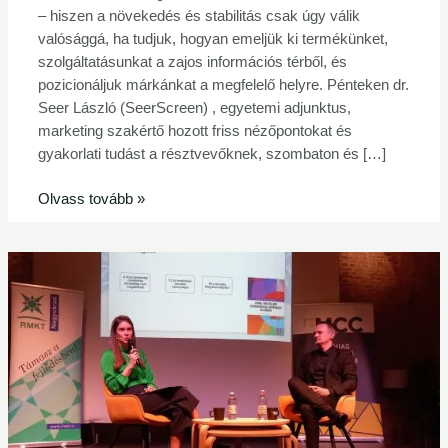
– hiszen a növekedés és stabilitás csak úgy válik
valósággá, ha tudjuk, hogyan emeljük ki termékünket,
szolgáltatásunkat a zajos információs térből, és
pozicionáljuk márkánkat a megfelelő helyre. Pénteken dr.
Seer László (SeerScreen) , egyetemi adjunktus,
marketing szakértő hozott friss nézőpontokat és
gyakorlati tudást a résztvevőknek, szombaton és […]
Olvass tovább »
Kína
felemelkedése
volt
a
téma
az
MCC
és
az