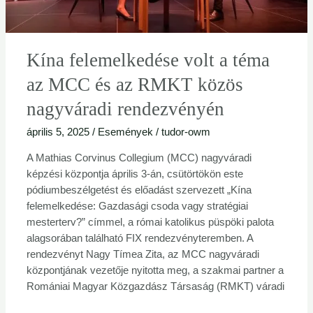
RMKT
közös
nagyváradi
Kína felemelkedése volt a téma
rendezvényén
az MCC és az RMKT közös
nagyváradi rendezvényén
április 5, 2025
/
Események
/
tudor-owm
A Mathias Corvinus Collegium (MCC) nagyváradi
képzési központja április 3-án, csütörtökön este
pódiumbeszélgetést és előadást szervezett „Kína
felemelkedése: Gazdasági csoda vagy stratégiai
mesterterv?” címmel, a római katolikus püspöki palota
alagsorában található FIX rendezvényteremben. A
rendezvényt Nagy Tímea Zita, az MCC nagyváradi
központjának vezetője nyitotta meg, a szakmai partner a
Romániai Magyar Közgazdász Társaság (RMKT) váradi