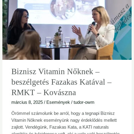
beszélgetés
Fazakas
Katával
–
RMKT
–
Kovászna
Biznisz Vitamin Nőknek –
beszélgetés Fazakas Katával –
RMKT – Kovászna
március 8, 2025
/
Események
/
tudor-owm
Örömmel számolunk be arról, hogy a tegnapi Biznisz
Vitamin Nőknek eseményünk nagy érdeklődés mellett
zajlott. Vendégünk, Fazakas Kata, a KATI naturals
alapítója és tulajdonosa volt, aki a vele való beszélgetés