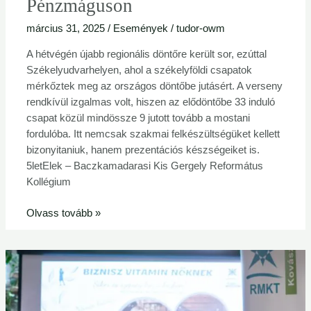
Pénzmáguson
március 31, 2025
/
Események
/
tudor-owm
A hétvégén újabb regionális döntőre került sor, ezúttal
Székelyudvarhelyen, ahol a székelyföldi csapatok
mérkőztek meg az országos döntőbe jutásért. A verseny
rendkívül izgalmas volt, hiszen az elődöntőbe 33 induló
csapat közül mindössze 9 jutott tovább a mostani
fordulóba. Itt nemcsak szakmai felkészültségüket kellett
bizonyitaniuk, hanem prezentációs készségeiket is.
5letElek – Baczkamadarasi Kis Gergely Református
Kollégium
Olvass tovább »
Biznisz
Vitamin
Nőknek
–