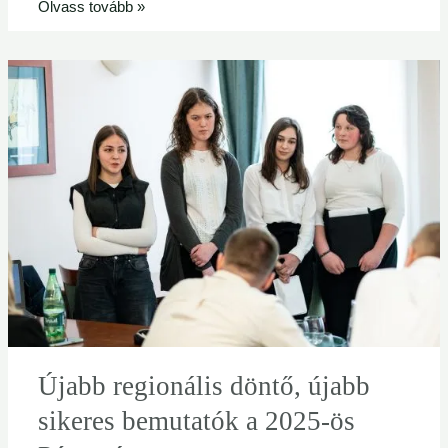
Olvass tovább »
Újabb
regionális
döntő,
újabb
sikeres
bemutatók
a
2025-
ös
Pénzmáguson
Újabb regionális döntő, újabb
sikeres bemutatók a 2025-ös