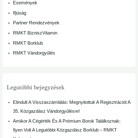
Események
f
Ifjúság
o
Partner Rendezvények
r
RMKT BizniszVitamin
:
RMKT Borklub
RMKT Vándorgyűlés
Legutóbbi bejegyzések
Elindult A Visszaszámlálás: Megnyitottuk A Regisztrációt A
35. Közgazdász Vándorgyűlésre!
Amikor A Cégérték És A Prémium Borok Találkoznak:
Ilyen Volt A Legutóbbi Közgazdász Borklub – RMKT