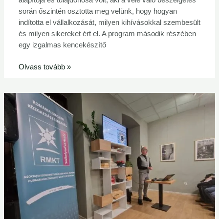
során őszintén osztotta meg velünk, hogy hogyan
indította el vállalkozását, milyen kihívásokkal szembesült
és milyen sikereket ért el. A program második részében
egy izgalmas kencekészítő
Olvass tovább »
Sikeresen
elindult
a
Tasteonomics
sorozat!
–
RMKT
Székelyudvarhely