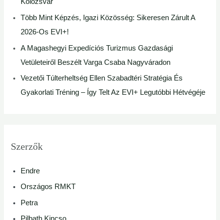
Kolozsvár
Több Mint Képzés, Igazi Közösség: Sikeresen Zárult A
2026-Os EVI+!
A Magashegyi Expedíciós Turizmus Gazdasági
Vetületeiről Beszélt Varga Csaba Nagyváradon
Vezetői Túlterheltség Ellen Szabadtéri Stratégia És
Gyakorlati Tréning – Így Telt Az EVI+ Legutóbbi Hétvégéje
Szerzők
Endre
Országos RMKT
Petra
Pilbath Kincso