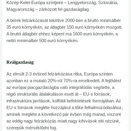
Közép-Kelet-Európa szintjeire – Lengyelország, Szlovákia,
Magyarország – zárkózott fel gazdaságilag.
A bérek felzárkózását tekintve 2000-ben a bruttó minimálbér
35 euró környékén, az átlagbér 150 euró környékén mozgott.
A bruttó átlagbér ehhez képest ma 1600 euró környékén, a
nettó minimálbér 500 euró környékén.
Reálgazdaság
Az elmúlt 2-3 évtized felzárkózása ritka, Európa szinten
azonban ez a mutató 20%-ról 70%-ra emelkedett. A fejlődést
az európai piacgazdaságba való integrálódás segítette, a
régió strukturális átalakuláson esett át – EU-s források,
infrastruktúra javítások, külföldi befektetések formájában. Az
EU-s források megléte hozzájárul a tőke felhalmozódásához,
aminek megléte a következő pár évben még marad, viszont
az eddig nagy felzárkózás miatt nagy kihívások elé nézünk,
szerepük mérséklődni fog.