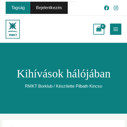
Skip
Post
Tagság
Bejelentkezés
to
navigation
content
Main
Menu
Kihívások hálójában
RMKT Borklub
/ Készítette
Pilbath Kincso