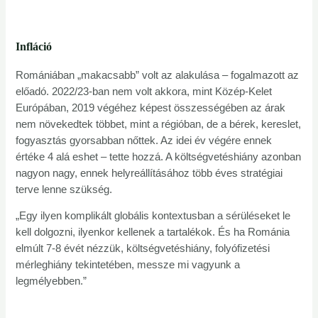
Infláció
Romániában „makacsabb” volt az alakulása – fogalmazott az
előadó. 2022/23-ban nem volt akkora, mint Közép-Kelet
Európában, 2019 végéhez képest összességében az árak
nem növekedtek többet, mint a régióban, de a bérek, kereslet,
fogyasztás gyorsabban nőttek. Az idei év végére ennek
értéke 4 alá eshet – tette hozzá. A költségvetéshiány azonban
nagyon nagy, ennek helyreállításához több éves stratégiai
terve lenne szükség.
„Egy ilyen komplikált globális kontextusban a sérüléseket le
kell dolgozni, ilyenkor kellenek a tartalékok. És ha Románia
elmúlt 7-8 évét nézzük, költségvetéshiány, folyófizetési
mérleghiány tekintetében, messze mi vagyunk a
legmélyebben.”