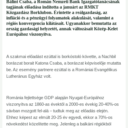
Bálint Csaba, a Román Nemzeti Bank Igazgatótanácsának
tagjának előadása indította a januárt az RMKT
Közgazdász Borklubon. Érintette a reálgazdaság, az
infláció és a pénzügyi folyamatok alakulását, valamint a
régiós konvergencia kilátásait. Ugyanakkor bemutatta az
ország gazdasági helyzetét, annak változásait Közép-Kelet
Európához viszonyítva.
A szakmai előadást ezúttal is borkóstoló követte, a Nachbil
borászat borait Katona Csaba, a borászat képviselője mutatta
be. Az esemény partnere ezúttal is a Romániai Evangélikus
Lutheránus Egyház volt.
Románia fejlettsége GDP alapján Nyugat-Európához
viszonyítva az 1860-as évektől a 2000-es évekig 20-40%-os
sávban mozgott fel-alá – tudtuk meg az előadás elején.
Ehhez képest az elmúlt 20-25 év egyedi, ekkor a 70%-os
növekedést közelítette meg. Jelenleg a balkáni régiókból