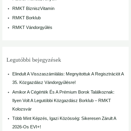
r
RMKT BizniszVitamin
:
RMKT Borklub
RMKT Vándorgyűlés
Legutóbbi bejegyzések
Elindult A Visszaszámlálás: Megnyitottuk A Regisztrációt A
35. Közgazdász Vándorgyűlésre!
Amikor A Cégérték És A Prémium Borok Találkoznak:
Ilyen Volt A Legutóbbi Közgazdász Borklub – RMKT
Kolozsvár
Több Mint Képzés, Igazi Közösség: Sikeresen Zárult A
2026-Os EVI+!