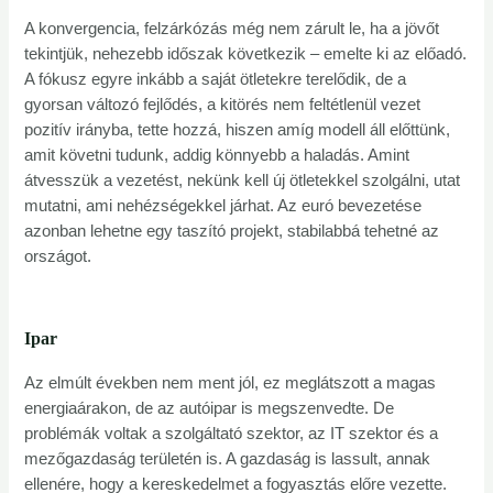
A konvergencia, felzárkózás még nem zárult le, ha a jövőt
tekintjük, nehezebb időszak következik – emelte ki az előadó.
A fókusz egyre inkább a saját ötletekre terelődik, de a
gyorsan változó fejlődés, a kitörés nem feltétlenül vezet
pozitív irányba, tette hozzá, hiszen amíg modell áll előttünk,
amit követni tudunk, addig könnyebb a haladás. Amint
átvesszük a vezetést, nekünk kell új ötletekkel szolgálni, utat
mutatni, ami nehézségekkel járhat. Az euró bevezetése
azonban lehetne egy taszító projekt, stabilabbá tehetné az
országot.
Ipar
Az elmúlt években nem ment jól, ez meglátszott a magas
energiaárakon, de az autóipar is megszenvedte. De
problémák voltak a szolgáltató szektor, az IT szektor és a
mezőgazdaság területén is. A gazdaság is lassult, annak
ellenére, hogy a kereskedelmet a fogyasztás előre vezette.