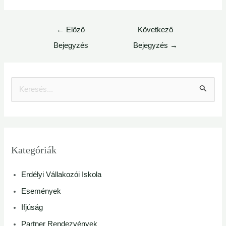
←
Előző
Következő
Bejegyzés
Bejegyzés
→
S
e
a
r
Kategóriák
c
Erdélyi Vállakozói Iskola
h
Események
f
Ifjúság
o
Partner Rendezvények